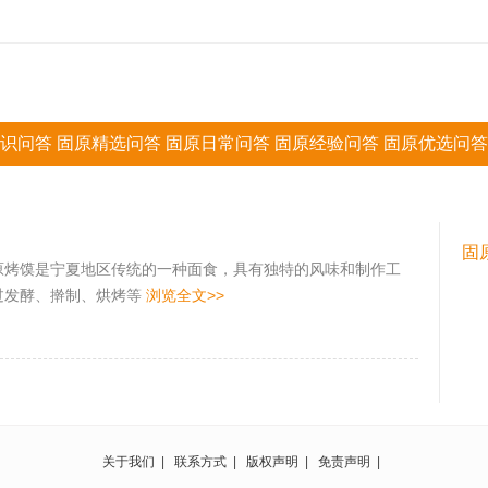
识问答
固原精选问答
固原日常问答
固原经验问答
固原优选问答
固
原烤馍是宁夏地区传统的一种面食，具有独特的风味和制作工
过发酵、擀制、烘烤等
浏览全文>>
关于我们
|
联系方式
|
版权声明
|
免责声明
|